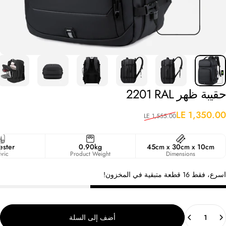
حقيبة
ظهر
RAL
2201
عر البيع
لسعر العادي
LE 1,350.00
LE 1,555.00
ester
0.90kg
45cm x 30cm x 10cm
bric
Product Weight
Dimensions
اسرع، فقط 16 قطعة متبقية في المخزون!
لكمية
أضف إلى السلة